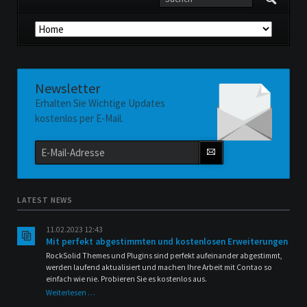
Navigation
überspringen
Newsletter
Erhalten Sie Wichtige Updates
kostenlos per E-Mail.
E-
Mail-
Adresse
LATEST NEWS
11.02.2023 12:43
Mit perfekt abgestimmten und kostenlosen Erweiterungen
RockSolid Themes und Plugins sind perfekt aufeinander abgestimmt,
werden laufend aktualisiert und machen Ihre Arbeit mit Contao so
einfach wie nie. Probieren Sie es kostenlos aus.
Mit
Weiterlesen …
perfekt