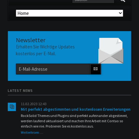
Navigation
überspringen
Newsletter
Erhalten Sie Wichtige Updates
kostenlos per E-Mail.
E-
Mail-
Adresse
LATEST NEWS
11.02.2023 12:43
Mit perfekt abgestimmten und kostenlosen Erweiterungen
RockSolid Themes und Plugins sind perfekt aufeinander abgestimmt,
werden laufend aktualisiert und machen Ihre Arbeit mit Contao so
einfach wie nie. Probieren Sie es kostenlos aus.
Mit
Weiterlesen …
perfekt